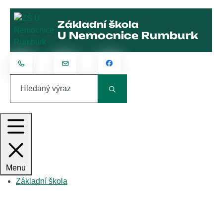
Rovnou na obsah
Rovnou na menu
Základní škola
U Nemocnice Rumburk
+420 412 315 801
kontakt@zsunemocnice.cz
Hledaný výraz
Menu
Základní škola