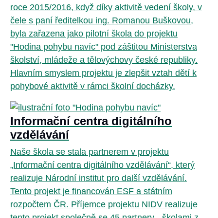
roce 2015/2016, když díky aktivitě vedení školy, v
čele s paní ředitelkou ing. Romanou Buškovou,
byla zařazena jako pilotní škola do projektu
"Hodina pohybu navíc" pod záštitou Ministerstva
školství, mládeže a tělovýchovy české republiky.
Hlavním smyslem projektu je zlepšit vztah dětí k
pohybové aktivitě v rámci školní docházky.
Informační centra digitálního
vzdělávání
Naše škola se stala partnerem v projektu
„Informační centra digitálního vzdělávání“, který
realizuje Národní institut pro další vzdělávání.
Tento projekt je financován ESF a státním
rozpočtem ČR. Příjemce projektu NIDV realizuje
tento projekt společně se 45 partnery - školami z