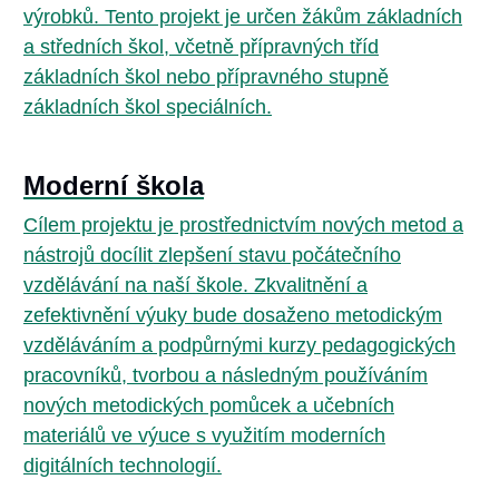
výrobků. Tento projekt je určen žákům základních
a středních škol, včetně přípravných tříd
základních škol nebo přípravného stupně
základních škol speciálních.
Moderní škola
Cílem projektu je prostřednictvím nových metod a
nástrojů docílit zlepšení stavu počátečního
vzdělávání na naší škole. Zkvalitnění a
zefektivnění výuky bude dosaženo metodickým
vzděláváním a podpůrnými kurzy pedagogických
pracovníků, tvorbou a následným používáním
nových metodických pomůcek a učebních
materiálů ve výuce s využitím moderních
digitálních technologií.