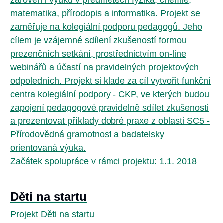
zároveň i výuku v předmětech fyzika, chemie,
matematika, přírodopis a informatika. Projekt se
zaměřuje na kolegiální podporu pedagogů. Jeho
cílem je vzájemné sdílení zkušeností formou
prezenčních setkání, prostřednictvím on-line
webinářů a účastí na pravidelných projektových
odpoledních. Projekt si klade za cíl vytvořit funkční
centra kolegiální podpory - CKP, ve kterých budou
zapojení pedagogové pravidelně sdílet zkušenosti
a prezentovat příklady dobré praxe z oblasti SC5 -
Přírodovědná gramotnost a badatelsky
orientovaná výuka.
Začátek spolupráce v rámci projektu: 1.1. 2018
Děti na startu
Projekt Děti na startu