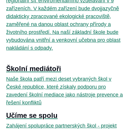
regionální síť enviromentálního vzdělávání v 9
zařízeních. V každém zařízení bude dvojjazyčně
didakticky zpracované ekologické pracoviště,
zaměřené na danou oblast ochrany přírody a
životního prostředí. Na naší základní škole bude
vybudována vnitřní a venkovní učebna pro oblast
nakládání s odpady.
Školní mediátoři
Naše škola patří mezi deset vybraných škol v
České republice, které získaly podporu pro
zavedení školní mediace jako nástroje prevence a
řešení konfliktů
Učíme se spolu
Zahájení spolupráce partnerských škol - projekt