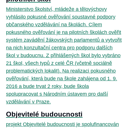
Ministerstvo školství, mládeže a tělovýchovy
vyhlásilo pokusné ověřování soustavné podpory
občanského vzdělávání na školách. Cílem
pokusného ověřování je na pilotních školách ověřit
systém zavádění žákovských parlamentů a vytvořit
na nich konzultační centra pro podporu dalších
škol v budoucnu. Z přihlášených škol bylo vybráno
21 škol, všech typů z celé ČR (včetně sociálně
problematických lokalit). Na realizaci pokusného
ověřování, která bude na škole zahájena od 1. 9.
2016 a bude trvat 2 roky, bude škola
spolupracovat s Národním ústavem pro další
vzdělávání v Praze.
Objevitelé budoucnosti
projekt Objevitelé budoucnosti je spolufinancován