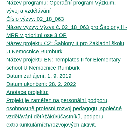
Název programu: Operační program Výzkum,
vývoj a vzdělávání
Číslo výzvy: 02_18_063
Název výzvy: Výzva č. 02_18_063 pro Šablony II -
MRR v prioritní ose 3 OP
Název projektu CZ: Šablony II pro Základní školu
U Nemocnice Rumburk
Název projektu EN: Templates II for Elementary
school U Nemocnice Rumburk
Datum zahájení: 1. 9. 2019
Datum ukončení: 28. 2. 2022
Anotace projektu:
Projekt je zaměřen na personální podporu,
osobnostně profesní rozvoj pedagogů, společné
vzdělávání dětí/žáků/účastníků, podporu
extrakurikulárních/rozvojových aktivit.