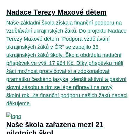
Nadace Terezy Maxové dětem
Naše základní škola získala finanční podporu na
vzdělávání ukrajinských žáků. Do projektu Nadace
Terezy Maxové dětem "Podpora vzdělávání
ukrajinských žáků v ČR" se zapojilo 36
ukrajinských žáků školy. Škola obdržela nadační
příspěvek ve výši 17 964 Kč. Díky příspěvku měli
žáci možnost procvičovat si a zdokonalovat
gramatiku českého jazyka, zlepšit aktivní a pasivní
slovní zásobu a tím se lépe připravit na nový
školní rok. Za finanční podporu našich žáků nadaci
děkujeme.
Naše škola zařazena mezi 21
pilotních škol