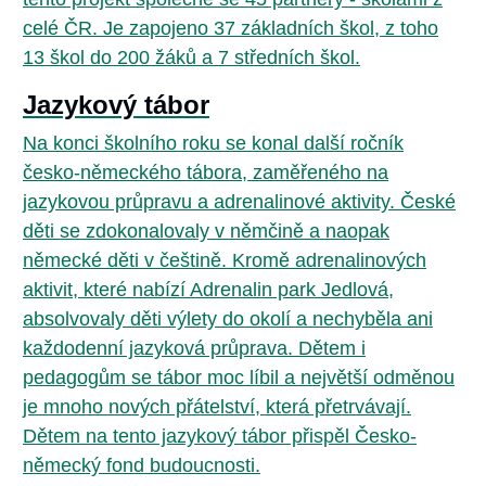
celé ČR. Je zapojeno 37 základních škol, z toho
13 škol do 200 žáků a 7 středních škol.
Jazykový tábor
Na konci školního roku se konal další ročník
česko-německého tábora, zaměřeného na
jazykovou průpravu a adrenalinové aktivity. České
děti se zdokonalovaly v němčině a naopak
německé děti v češtině. Kromě adrenalinových
aktivit, které nabízí Adrenalin park Jedlová,
absolvovaly děti výlety do okolí a nechyběla ani
každodenní jazyková průprava. Dětem i
pedagogům se tábor moc líbil a největší odměnou
je mnoho nových přátelství, která přetrvávají.
Dětem na tento jazykový tábor přispěl Česko-
německý fond budoucnosti.