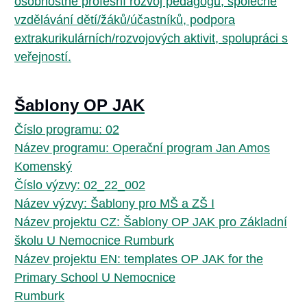
osobnostně profesní rozvoj pedagogů, společné
vzdělávání dětí/žáků/účastníků, podpora
extrakurikulárních/rozvojových aktivit, spolupráci s
veřejností.
Šablony OP JAK
Číslo programu: 02
Název programu: Operační program Jan Amos
Komenský
Číslo výzvy: 02_22_002
Název výzvy: Šablony pro MŠ a ZŠ I
Název projektu CZ: Šablony OP JAK pro Základní
školu U Nemocnice Rumburk
Název projektu EN: templates OP JAK for the
Primary School U Nemocnice
Rumburk