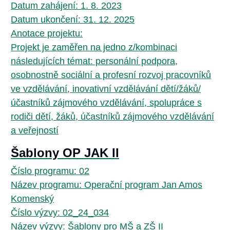
Datum zahájení: 1. 8. 2023
Datum ukončení: 31. 12. 2025
Anotace projektu:
Projekt je zaměřen na jedno z/kombinaci
následujících témat: personální podpora,
osobnostně sociální a profesní rozvoj pracovníků
ve vzdělávání, inovativní vzdělávání dětí/žáků/
účastníků zájmového vzdělávání, spolupráce s
rodiči dětí, žáků, účastníků zájmového vzdělávání
a veřejností
Šablony OP JAK II
Číslo programu: 02
Název programu: Operační program Jan Amos
Komenský
Číslo výzvy: 02_24_034
Název výzvy: Šablony pro MŠ a ZŠ II