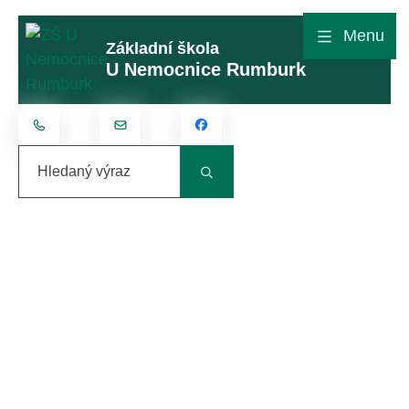
Rovnou na obsah
Rovnou na menu
Menu
Základní škola
U Nemocnice Rumburk
+420 412 315 801
kontakt@zsunemocnice.cz
Hledaný výraz