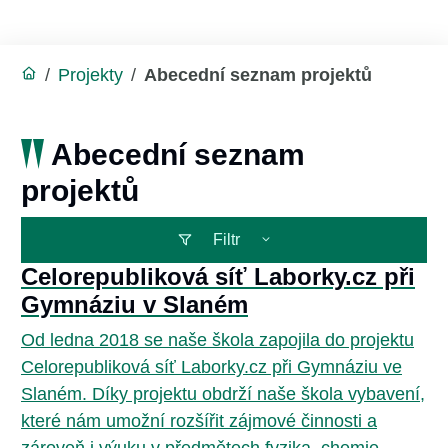
/
Projekty
/
Abecední seznam projektů
Abecední seznam
projektů
Filtr
Celorepubliková síť Laborky.cz při
Gymnáziu v Slaném
Od ledna 2018 se naše škola zapojila do projektu
Celorepubliková síť Laborky.cz při Gymnáziu ve
Slaném. Díky projektu obdrží naše škola vybavení,
které nám umožní rozšířit zájmové činnosti a