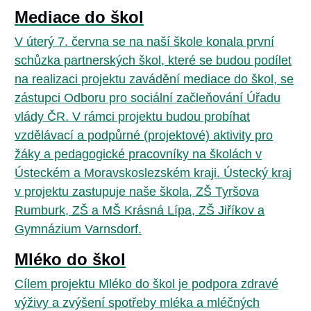
Mediace do škol
V úterý 7. června se na naší škole konala první
schůzka partnerských škol, které se budou podílet
na realizaci projektu zavádění mediace do škol, se
zástupci Odboru pro sociální začleňování Úřadu
vlády ČR. V rámci projektu budou probíhat
vzdělávací a podpůrné (projektové) aktivity pro
žáky a pedagogické pracovníky na školách v
Ústeckém a Moravskoslezském kraji. Ústecký kraj
v projektu zastupuje naše škola, ZŠ Tyršova
Rumburk, ZŠ a MŠ Krásná Lípa, ZŠ Jiříkov a
Gymnázium Varnsdorf.
Mléko do škol
Cílem projektu Mléko do škol je podpora zdravé
výživy a zvýšení spotřeby mléka a mléčných