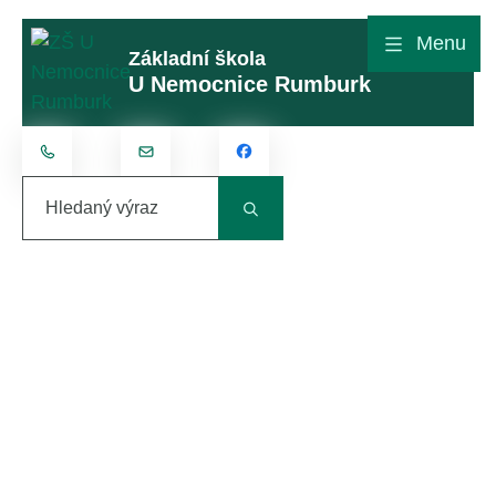
Rovnou na obsah
Rovnou na menu
Menu
Základní škola
U Nemocnice Rumburk
+420 412 315 801
kontakt@zsunemocnice.cz
Hledaný výraz