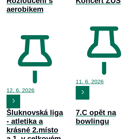
Rozloučení s
Koncert ZUŠ
aerobikem
11. 6.
2026
12. 6.
2026
Šluknovská liga
7.C opět na
- atletika a
bowlingu
krásné 2.místo
a 1. v celkovém