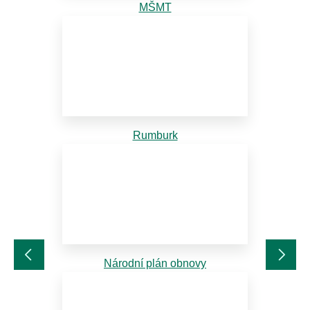
MŠMT
Rumburk
Národní plán obnovy