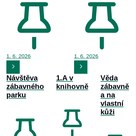
1. 6.
2026
1. 6.
2026
Návštěva
1.A v
Věda
zábavného
knihovně
zábavně
parku
a na
vlastní
kůži