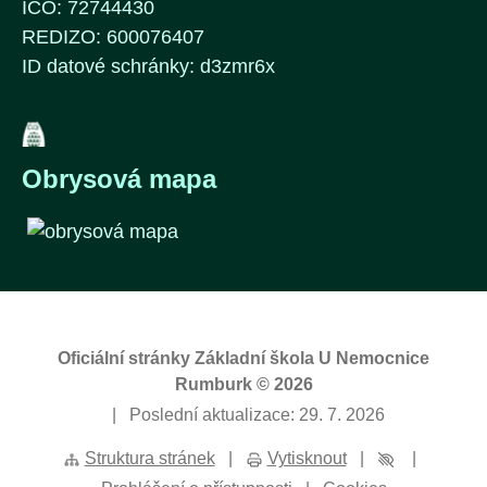
IČO: 72744430
REDIZO: 600076407
ID datové schránky: d3zmr6x
Obrysová mapa
Oficiální stránky Základní škola U Nemocnice
Rumburk © 2026
|
Poslední aktualizace: 29. 7. 2026
Struktura stránek
|
Vytisknout
|
|