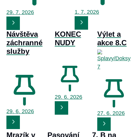
1. 7.
2026
29. 7.
2026
Návštěva
KONEC
Výlet a
záchranné
NUDY
akce 8.C
služby
29. 6.
2026
29. 6.
2026
27. 6.
2026
Mrazík v
Pasování
7. B na