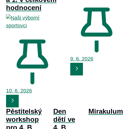
hodnocení
9. 6.
2026
10. 6.
2026
Pěstitelský
Den
Mirakulum
workshop
dětí ve
pro 4. B
4. B