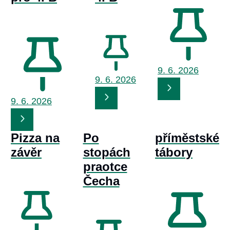
9. 6.
2026
9. 6.
2026
9. 6.
2026
Pizza na
Po
příměstské
závěr
stopách
tábory
praotce
Čecha