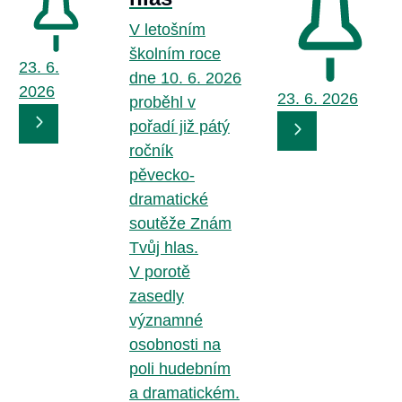
V letošním
školním roce
23. 6.
dne 10. 6. 2026
2026
23. 6.
2026
proběhl v
pořadí již pátý
ročník
pěvecko-
dramatické
soutěže Znám
Tvůj hlas.
V porotě
zasedly
významné
osobnosti na
poli hudebním
a dramatickém.