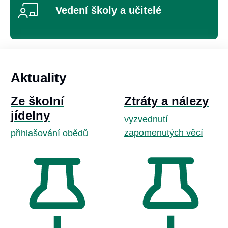
Vedení školy a učitelé
ZŠ U Nemocnice Rumburk
Aktuality
Ze školní
Ztráty a nálezy
jídelny
vyzvednutí
zapomenutých věcí
přihlašování obědů