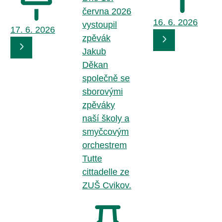
června 2026
16. 6.
2026
vystoupil
17. 6.
2026
zpěvák
Jakub
Děkan
společně se
sborovými
zpěváky
naší školy a
smyčcovým
orchestrem
Tutte
cittadelle ze
ZUŠ Cvikov.