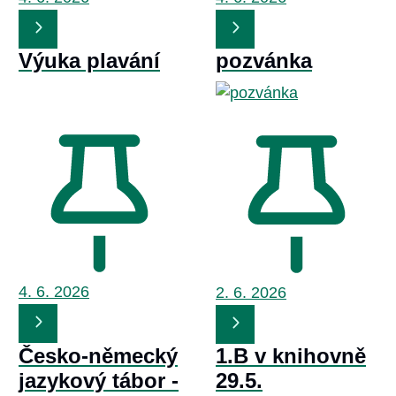
Výuka plavání
pozvánka
4. 6.
2026
2. 6.
2026
Česko-německý
1.B v knihovně
jazykový tábor -
29.5.