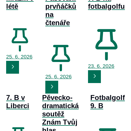
létě
prvňáčků
fotbalgolfu
na
čtenáře
25. 6.
2026
23. 6.
2026
25. 6.
2026
7. B v
Pěvecko-
Fotbalgolf
Liberci
dramatická
9. B
soutěž
Znám Tvůj
hlas