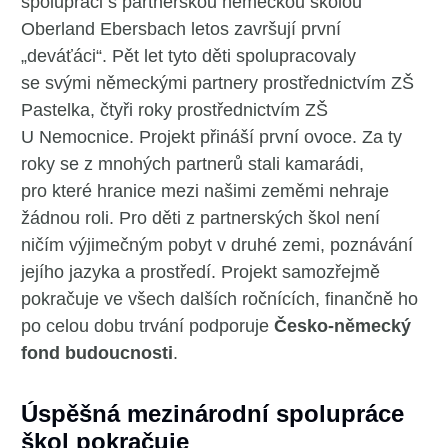
spolupráci s partnerskou německou školou
Oberland Ebersbach letos završují první
„deváťáci“. Pět let tyto děti spolupracovaly
se svými německými partnery prostřednictvím ZŠ
Pastelka, čtyři roky prostřednictvím ZŠ
U Nemocnice. Projekt přináší první ovoce. Za ty
roky se z mnohých partnerů stali kamarádi,
pro které hranice mezi našimi zeměmi nehraje
žádnou roli. Pro děti z partnerských škol není
ničím výjimečným pobyt v druhé zemi, poznávání
jejího jazyka a prostředí. Projekt samozřejmě
pokračuje ve všech dalších ročnících, finančně ho
po celou dobu trvání podporuje
Česko-německý
fond budoucnosti
.
Úspěšná mezinárodní spolupráce
škol pokračuje