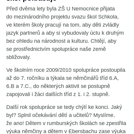
Před dvěma lety byla ZŠ U Nemocnice přijata
do mezinárodního projektu svazu škol Schkola,
ve kterém školy pracují na tom, aby děti zvládly
jazyk partnerů a aby si vybudovaly úctu k druhým
bez ohledu na národnost a kulturu. Chtějí, aby
se prostřednictvím spolupráce naše země
sbližovaly.
Ve školním roce 2009/2010 spolupráce postoupila
až do 7. ročníku a týkala se němčinářů tříd 6.A,
6.B a 7.C., do některých aktivit se postupně
zapojovali i žáci dalších tříd z 1. i 2. stupně.
Další rok spolupráce se tedy chýlí ke konci. Jaký
byl? Splnil očekávání dětí a učitelů? Myslíme,
že ano! Dětem v rumburských školách se zpestřila
výuka němčiny a dětem v Ebersbachu zase výuka