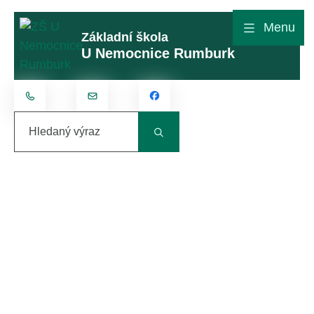
Rovnou na obsah
Rovnou na menu
Menu
Základní škola
U Nemocnice Rumburk
+420 412 315 801
kontakt@zsunemocnice.cz
Hledaný výraz