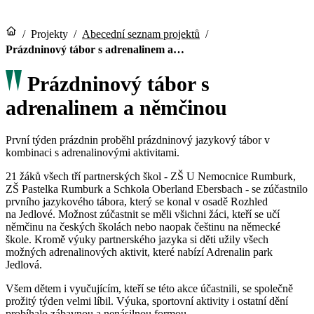
/
Projekty
/
Abecední seznam projektů
/
Prázdninový tábor s adrenalinem a…
Prázdninový tábor s
adrenalinem a němčinou
První týden prázdnin proběhl prázdninový jazykový tábor v
kombinaci s adrenalinovými aktivitami.
21 žáků všech tří partnerských škol - ZŠ U Nemocnice Rumburk,
ZŠ Pastelka Rumburk a Schkola Oberland Ebersbach - se zúčastnilo
prvního jazykového tábora, který se konal v osadě Rozhled
na Jedlové. Možnost zúčastnit se měli všichni žáci, kteří se učí
němčinu na českých školách nebo naopak češtinu na německé
škole. Kromě výuky partnerského jazyka si děti užily všech
možných adrenalinových aktivit, které nabízí Adrenalin park
Jedlová.
Všem dětem i vyučujícím, kteří se této akce účastnili, se společně
prožitý týden velmi líbil. Výuka, sportovní aktivity i ostatní dění
probíhalo zábavnou a nenásilnou formou.