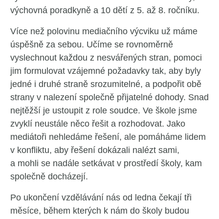
výchovná poradkyně a 10 dětí z 5. až 8. ročníku.
Více než polovinu mediačního výcviku už máme
úspěšně za sebou. Učíme se rovnoměrně
vyslechnout každou z nesvářených stran, pomoci
jim formulovat vzájemné požadavky tak, aby byly
jedné i druhé straně srozumitelné, a podpořit obě
strany v nalezení společně přijatelné dohody. Snad
nejtěžší je ustoupit z role soudce. Ve škole jsme
zvyklí neustále něco řešit a rozhodovat. Jako
mediátoři nehledáme řešení, ale pomáháme lidem
v konfliktu, aby řešení dokázali nalézt sami,
a mohli se nadále setkávat v prostředí školy, kam
společně docházejí.
Po ukončení vzdělávání nás od ledna čekají tři
měsíce, během kterých k nám do školy budou