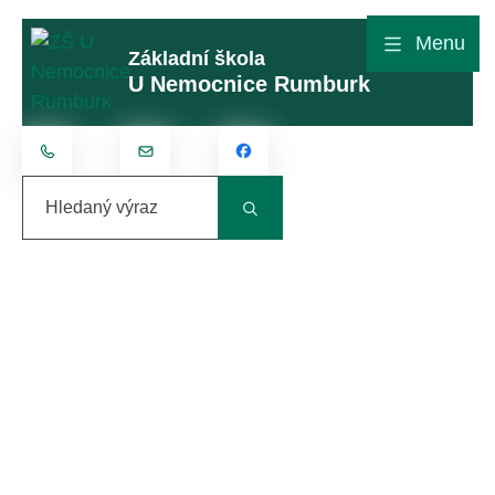
Rovnou na obsah
Rovnou na menu
Menu
Základní škola
U Nemocnice Rumburk
+420 412 315 801
kontakt@zsunemocnice.cz
Hledaný výraz