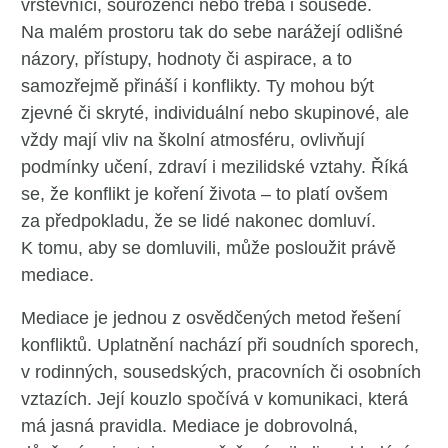
vrstevníci, sourozenci nebo třeba i sousedé.
Na malém prostoru tak do sebe narážejí odlišné
názory, přístupy, hodnoty či aspirace, a to
samozřejmě přináší i konflikty. Ty mohou být
zjevné či skryté, individuální nebo skupinové, ale
vždy mají vliv na školní atmosféru, ovlivňují
podmínky učení, zdraví i mezilidské vztahy. Říká
se, že konflikt je koření života – to platí ovšem
za předpokladu, že se lidé nakonec domluví.
K tomu, aby se domluvili, může posloužit právě
mediace.
Mediace je jednou z osvědčených metod řešení
konfliktů. Uplatnění nachází při soudních sporech,
v rodinných, sousedských, pracovních či osobních
vztazích. Její kouzlo spočívá v komunikaci, která
má jasná pravidla. Mediace je dobrovolná,