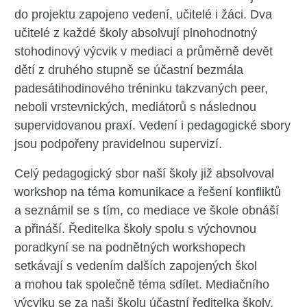
do projektu zapojeno vedení, učitelé i žáci. Dva
učitelé z každé školy absolvují plnohodnotný
stohodinový výcvik v mediaci a průměrně devět
dětí z druhého stupně se účastní bezmála
padesátihodinového tréninku takzvaných peer,
neboli vrstevnických, mediátorů s následnou
supervidovanou praxí. Vedení i pedagogické sbory
jsou podpořeny pravidelnou supervizí.
Celý pedagogický sbor naší školy již absolvoval
workshop na téma komunikace a řešení konfliktů
a seznámil se s tím, co mediace ve škole obnáší
a přináší. Ředitelka školy spolu s výchovnou
poradkyní se na podnětných workshopech
setkávají s vedením dalších zapojených škol
a mohou tak společně téma sdílet. Mediačního
výcviku se za naši školu účastní ředitelka školy,