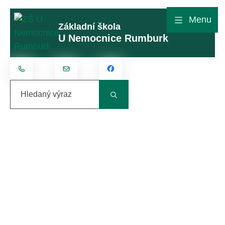
Rovnou na obsah
Rovnou na menu
Menu
Základní škola
U Nemocnice Rumburk
+420 412 315 801
kontakt@zsunemocnice.cz
Hledaný výraz