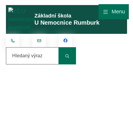
Rovnou na obsah
Rovnou na menu
Menu
Základní škola
U Nemocnice Rumburk
+420 412 315 801
kontakt@zsunemocnice.cz
Hledaný výraz