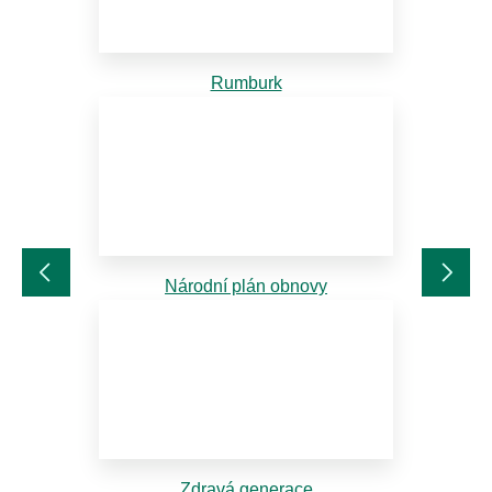
Rumburk
Národní plán obnovy
Zdravá generace