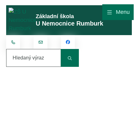
Rovnou na obsah
Rovnou na menu
Menu
Základní škola
U Nemocnice Rumburk
+420 412 315 801
kontakt@zsunemocnice.cz
Hledaný výraz