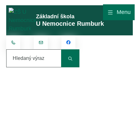
Rovnou na obsah
Rovnou na menu
Menu
Základní škola
U Nemocnice Rumburk
+420 412 315 801
kontakt@zsunemocnice.cz
Hledaný výraz