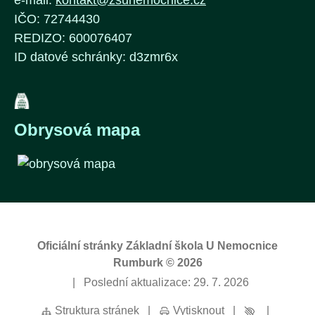
e-mail:
kontakt@zsunemocnice.cz
IČO: 72744430
REDIZO: 600076407
ID datové schránky: d3zmr6x
Obrysová mapa
Oficiální stránky Základní škola U Nemocnice
Rumburk © 2026
|
Poslední aktualizace: 29. 7. 2026
Struktura stránek
|
Vytisknout
|
|