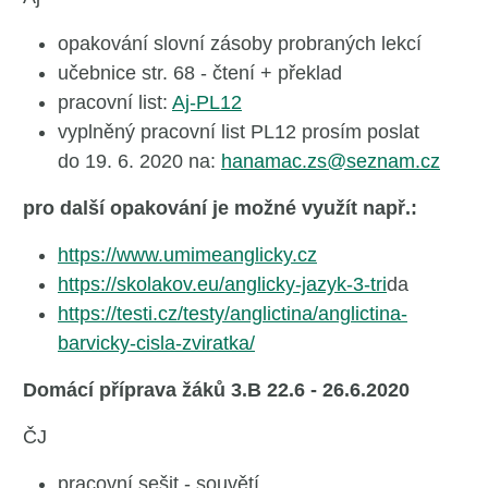
opakování slovní zásoby probraných lekcí
učebnice str. 68 - čtení + překlad
pracovní list:
Aj-PL12
vyplněný pracovní list PL12 prosím poslat
do 19. 6. 2020 na:
hanamac.zs@seznam.cz
pro další opakování je možné využít např.:
https://www.umimeanglicky.cz
https://skolakov.eu/anglicky-jazyk-3-tri
da
https://testi.cz/testy/anglictina/anglictina-
barvicky-cisla-zviratka/
Domácí příprava žáků 3.B 22.6 - 26.6.2020
ČJ
pracovní sešit - souvětí