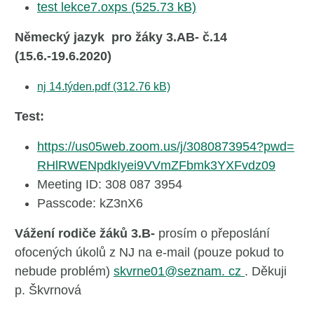
test lekce7.oxps (525.73 kB)
Německý jazyk pro žáky 3.AB- č.14
(15.6.-19.6.2020)
nj 14.týden.pdf (312.76 kB)
Test:
https://us05web.zoom.us/j/
3080873954?pwd=
RHlRWENpdkIyei9VVmZFbmk3YXFvdz
09
Meeting ID: 308 087 3954
Passcode: kZ3nX6
Vážení rodiče žáků 3.B-
prosím o přeposlání
ofocených úkolů z NJ na e-mail (pouze pokud to
nebude problém)
skvrne01@seznam. cz
. Děkuji
p. Škvrnová