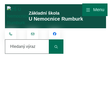
Rovnou na obsah
Rovnou na menu
Menu
Základní škola
U Nemocnice Rumburk
+420 412 315 801
kontakt@zsunemocnice.cz
Hledaný výraz