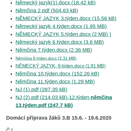
Německý jazyk(1).docx (18.42 kB)
Němčina 2.pdf (504.63 kB)
NĚMECKÝ JAZYK 3.týden.docx (15.56 kB)
Německý jazyk 4.týden.docx (1.95 MB)
NĚMECKÝ JAZYK 5.týden.docx (2 MB) )
Německý jazyk 6.týden.docx (3.6 MB)
Němčina 7.týden.docx (2.36 MB)
Němčina 8.týden.docx (2.31 MB),
NĚMECKÝ JAZYK- 9.týden.docx (1.91 MB)
Němčina 10.týden.docx (152.26 kB)
Němčina 11.týden.docx (1.29 MB)
NJ (1).pdf (287.35 kB)
NJ (2).pdf (214.03 kB)-12.týden,
němčina
13.týden.pdf (247.7 kB)
Domácí příprava žáků 3.B 15.6. - 19.6.2020
ČJ