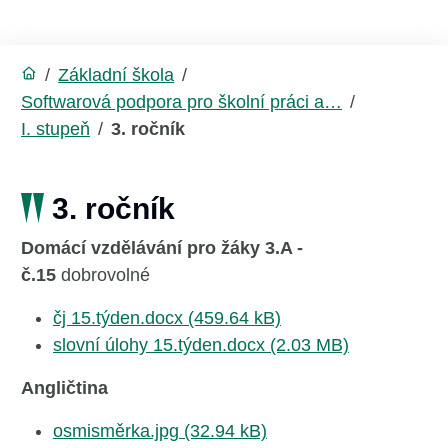
/
Základní škola
/
Softwarová podpora pro školní práci a…
/
I. stupeň
/
3. ročník
3. ročník
Domácí vzdělávání pro žáky 3.A -
č.15
dobrovolné
čj 15.týden.docx (459.64 kB)
slovní úlohy 15.týden.docx (2.03 MB)
Angličtina
osmisměrka.jpg (32.94 kB)