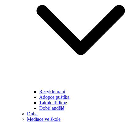
Recyklohraní
Adopce puštíka
Takhle třídíme
Dobří andělé
Duha
Mediace ve škole