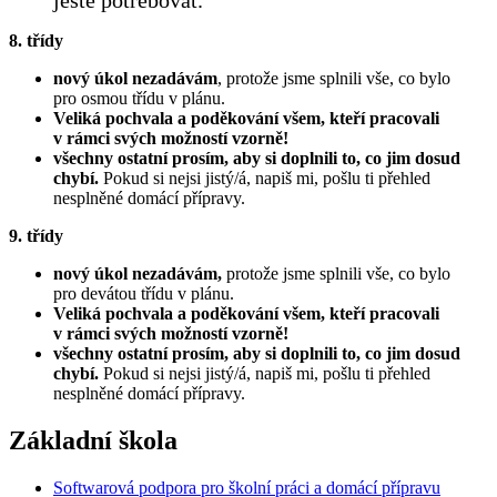
ještě potřebovat.
8. třídy
nový úkol nezadávám
, protože jsme splnili vše, co bylo
pro osmou třídu v plánu.
Veliká pochvala a poděkování všem, kteří pracovali
v rámci svých možností vzorně!
všechny ostatní prosím, aby si doplnili to, co jim dosud
chybí.
Pokud si nejsi jistý/á, napiš mi, pošlu ti přehled
nesplněné domácí přípravy.
9. třídy
nový úkol nezadávám,
protože jsme splnili vše, co bylo
pro devátou třídu v plánu.
Veliká pochvala a poděkování všem, kteří pracovali
v rámci svých možností vzorně!
všechny ostatní prosím, aby si doplnili to, co jim dosud
chybí.
Pokud si nejsi jistý/á, napiš mi, pošlu ti přehled
nesplněné domácí přípravy.
Základní škola
Softwarová podpora pro školní práci a domácí přípravu