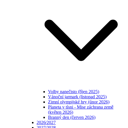
Volby nanečisto (říjen 2025)
Vánoční jarmark (listopad 2025)
Zimní olympijské hry (únor 2026)
Planeta v tísni - Mise záchrana země
(květen 2026)
Branný den (červen 2026)
2026⁄2027
2027⁄2028