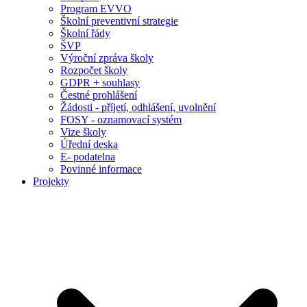
Program EVVO
Školní preventivní strategie
Školní řády
ŠVP
Výroční zpráva školy
Rozpočet školy
GDPR + souhlasy
Čestné prohlášení
Žádosti - příjetí, odhlášení, uvolnění
FOSY - oznamovací systém
Vize školy
Úřední deska
E- podatelna
Povinné informace
Projekty