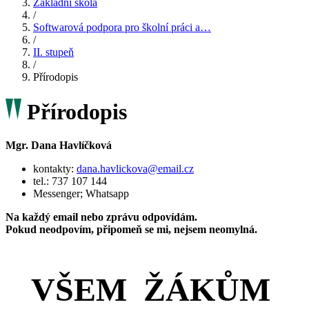
Základní škola
/
Softwarová podpora pro školní práci a…
/
II. stupeň
/
Přírodopis
Přírodopis
Mgr. Dana Havlíčková
kontakty:
dana.havlickova@email.cz
tel.: 737 107 144
Messenger; Whatsapp
Na každý email nebo zprávu odpovídám.
Pokud neodpovím, připomeň se mi, nejsem neomylná.
VŠEM ŽÁKŮM