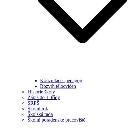
Konzultace -pedagog
Rozvrh tělocvičen
Historie školy
Zápis do 1. třídy
SRPŠ
Školní rok
Školská rada
Školní poradenské pracoviště