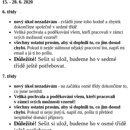
15. - 28. 6. 2020
6. třídy
nový úkol nezadávám
- zvládli jsme toho hodně a zbytek
dokončíme společně v sedmé třídě
Veliká pochvala a poděkování všem, kteří pracovali v rámci
svých možností vzorně!
všechny ostatní prosím, aby si doplnili to, co jim dosud
chybí.
Pokud ti nejde stáhnout nějaký pracovní list, napiš mi
email a já ti ho pošlu.
Důležité!
Sešit si ulož, budeme ho v sedmé
třídě ještě potřebovat.
7. třídy
nový úkol nezadávám
- na začátku osmé třídy dokončíme to,
co jsme nestihli
Veliká pochvala a poděkování všem, kteří pracovali
v rámci svých možností vzorně!
všechny ostatní prosím, aby si doplnili to, co jim dosud
chybí.
Pokud si nejsi jistý/á, napiš mi, pošlu ti přehled
nesplněné domácí přípravy.
Důležité!
Sešit si ulož, budeme ho v osmé třídě